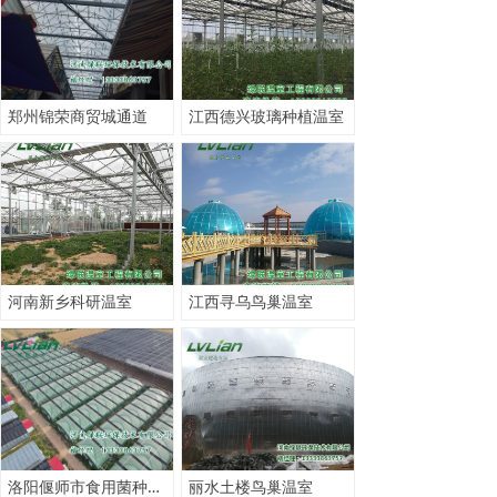
郑州锦荣商贸城通道
江西德兴玻璃种植温室
河南新乡科研温室
江西寻乌鸟巢温室
洛阳偃师市食用菌种植薄膜大棚
丽水土楼鸟巢温室