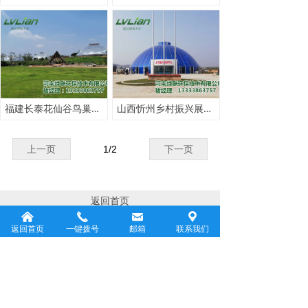
福建长泰花仙谷鸟巢温室
山西忻州乡村振兴展示中心
上一页
1
/
2
下一页
返回首页
낀
끅
낂
끇
返回首页
一键拨号
邮箱
联系我们
公司名称：河南绿联环保技术有限公司
联系人：褚全书
电话：13333863757
电子邮件：13333863757@163.com
邮政编码：450000