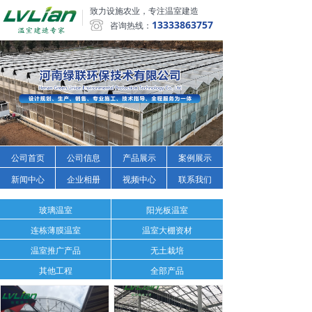
致力设施农业，专注温室建造
13333863757
咨询热线：
公司首页
公司信息
产品展示
案例展示
新闻中心
企业相册
视频中心
联系我们
玻璃温室
阳光板温室
连栋薄膜温室
温室大棚资材
温室推广产品
无土栽培
其他工程
全部产品