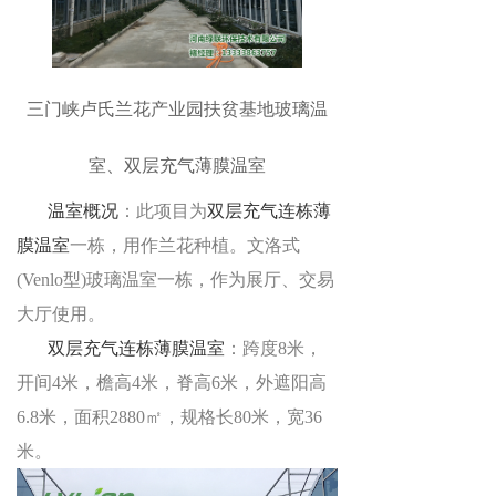
三门峡卢氏兰花产业园扶贫基地玻璃温
室、双层充气薄膜温室
温室概况
：此项目为
双层充气连栋薄
膜温室
一栋，用作兰花种植。文洛式
(Venlo
型
)
玻璃温室一栋，作为展厅、交易
大厅使用。
双层充气连栋薄膜温室
：跨度8
米
，
开间
4
米，檐高
4
米，脊高
6
米，外遮阳高
6.8
米，面积
2880
㎡，规格长
80
米，宽
36
米。