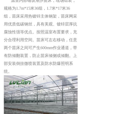
温室内部铺设潮汐苗床，现场组装，
规格为
1.7m*15
米
36
组，
1.7
米
*17
米
36
组，苗床采用热镀锌主体钢架，苗床网采
用优质低碳钢丝，具有美观、镀锌层厚抗
腐蚀性强等优点。按照温室布置要求，充
分合理利用空间。苗床可左右移动，任意
两个苗床之间可产生
600mm
作业通道，带
有防倾翻装置，防止苗床倾侧或倾翻。上
部安装倒挂微喷装置及防水防爆照明系
统。