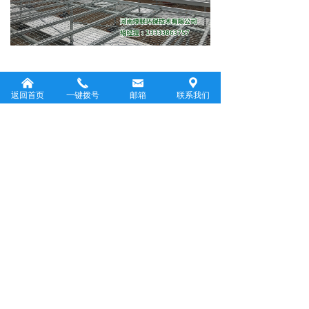
文洛式
(Venlo
型
)
玻璃温室
：总面积
낀
끅
낂
끇
返回首页
一键拨号
邮箱
联系我们
960
㎡，规格为
总跨度80
米，开间
12
米。
温室主体骨架定型模具生产，表面热
镀锌防锈处理；顶部安装
8mm
厚透明阳光
板，十年品质保证；四周覆盖
6+9+6mm
镀
膜中空钢化玻璃；温室专用铝型材；定制
温室大门；外遮阳网为
80%
圆丝遮阳网，
内遮阳网为
65%
铝箔内遮阳保温幕，配置
A
型齿轮齿条驱动系统。顶部安装
20
套电
动顶开窗系统，局部侧面安装铝合金中空
钢化玻璃平开窗。