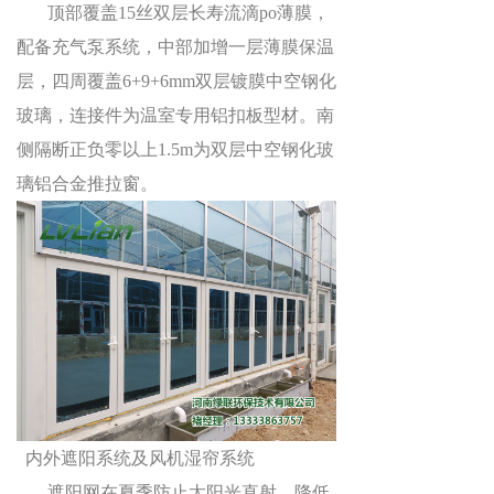
顶部覆盖
15
丝双层长寿流滴
po
薄膜，
配备充气泵系统，中部加增一层薄膜保温
层，四周覆盖
6+9+6mm
双层镀膜中空钢化
玻璃，连接件为温室专用铝扣板型材。南
侧隔断正负零以上
1.5m
为双层中空钢化玻
璃铝合金推拉窗。
内外遮阳系统及风机湿帘系统
遮阳网在夏季防止太阳光直射，降低