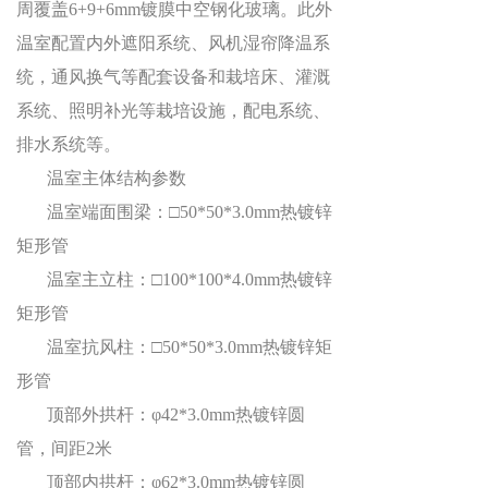
周覆盖
6+9+6mm
镀膜中空钢化玻璃。此外
温室配置内外遮阳系统、风机湿帘降温系
统，通风换气等配套设备和栽培床、灌溉
系统、照明补光等栽培设施，配电系统、
排水系统等。
温室主体结构参数
温室端面围梁：
□
50*50*3.0mm
热镀锌
矩形管
温室主立柱：
□
100*100*4.0mm
热镀锌
矩形管
温室抗风柱：
□
50*50*3.0mm
热镀锌矩
形管
顶部外拱杆：
φ
42*3.0mm
热镀锌圆
管，间距
2
米
顶部内拱杆：
φ
62*3.0mm
热镀锌圆