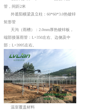
管，间距
2
米
外遮阳横梁及立柱：
60*60*3.0
热镀锌
矩形管
天沟（雨槽）：2.0mm
厚热镀锌板，
端部接落雨管：
L=350
左右、边侧及中
部：
L=3995
左右。
温室覆盖材料