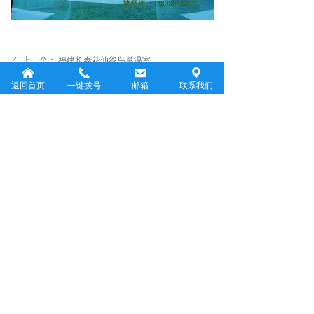
上一个：
福建长泰花仙谷鸟巢温室
ꄴ
낀
끅
낂
끇
下一个：
河南职业技术学院园林实训基地
ꄲ
返回首页
一键拨号
邮箱
联系我们
返回首页
公司名称：河南绿联环保技术有限公司
联系人：褚全书
电话：13333863757
电子邮件：13333863757@163.com
邮政编码：450000
地址：河南省郑州市商都路心怡路中晟国际伟
业B座1003室