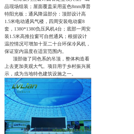
品现场组装；屋面覆盖采用蓝色
8mm
厚普
特阳光板；通风降温部分：顶部设计高
1.5
米电动通风气楼，四周安装电动窗
8
套，
1380*1380
负压风机
4
台；底部一周安
装
1.5
米高推拉窗可自然通风；根据设计
温控情况可增加十至二十台环保冷风机，
保证室内温度在适宜范围内。
顶部做了同色系的吊顶，整体构造看
上去更加美观大气。项目用于乡村振兴展
示，成为当地特色建筑设施之一。