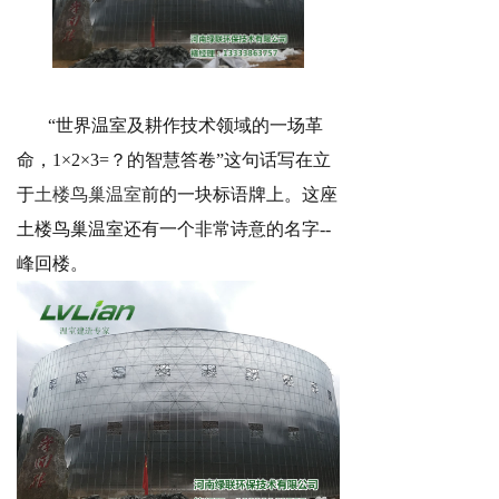
“世界温室及耕作技术领域的一场革
命，1
×
2
×
3=
？的智慧答卷
”这句话写在立
于
土楼鸟巢温室
前的一块标语牌上。这座
土楼鸟巢温室还有一个非常诗意的名字--
峰回楼。