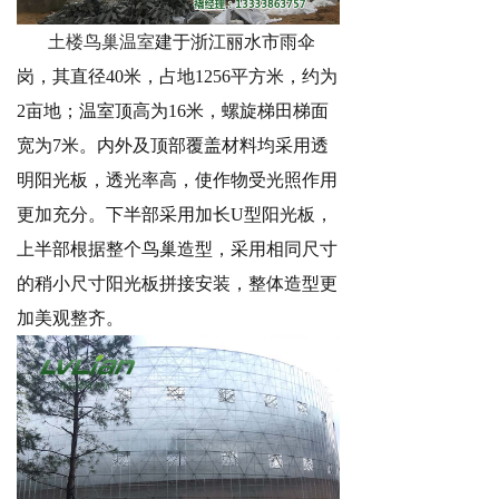
土楼鸟巢温室
建于浙江丽水市雨伞
岗，
其直径
40
米，占地
1256
平方米，约为
2
亩地；温室顶高为
16
米，螺旋梯田梯面
宽为
7
米。内外及顶部覆盖材料均采用透
明阳光板，透光率高，使作物受光照作用
更加充分。下半部采用加长
U
型阳光板，
上半部根据整个鸟巢造型，采用相同尺寸
的稍小尺寸阳光板拼接安装，整体造型更
加美观整齐。