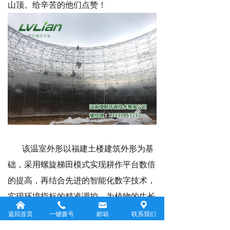
山顶。给辛苦的他们点赞！
该温室外形以福建土楼建筑外形为基
础，采用螺旋梯田模式实现耕作平台数倍
的提高，再结合先进的智能化数字技术，
实现环境指标的精准调控，为植物的生长
낀
끅
낂
끇
发育创造好的微气候环境，实现耕作平台
返回首页
一键拨号
邮箱
联系我们
空间化，种养立体化的仿自然而超自然的