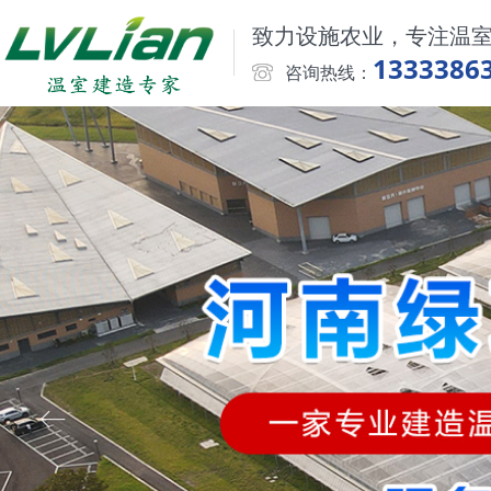
致力设施农业，专注温
1333386
咨询热线：
ꂃ