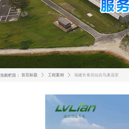
当前栏目：
首页标题
ꄲ
工程案例
ꄲ
福建长泰花仙谷鸟巢温室