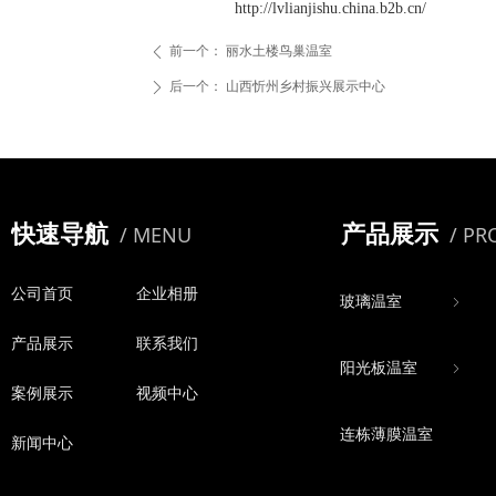
http://lvlianjishu.china.b2b.cn/
前一个：
丽水土楼鸟巢温室
ꄴ
后一个：
山西忻州乡村振兴展示中心
ꄲ
快速导航
产品展示
/ MENU
/ P
公司首页
企业相册
玻璃温室
ꁇ
公司首页
产品展示
企业相册
联系我们
阳光板温室
ꁇ
产品展示
案例展示
联系我们
视频中心
连栋薄膜温室
案例展示
新闻中心
视频中心
新闻中心