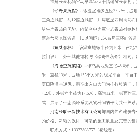
福建长泰花仙谷鸟巢温室位于福建省长泰县，
《珍奇果蔬馆》-
-
该温室地缘直径
25.2
米，占
三角通风窗，共
12
窗通风窗，并与底层四周均匀布
培生产番茄的优势。内部空中为巨伞式番茄树钢构
两道气雾克隆管道，以以间距
1.2
米布局三环畦管道
《蔬菜森林》
--
该温室地缘半径为
16
米，占地
拉门设计，外部其他结构与《珍奇果蔬馆》相同。
《海陆空蔬菜馆》
--
该鸟巢地缘直径
43.8
米，
米，直径
13
米，占地
135
平方米的观光平台，平台
夏日降温与通风，温室出入口大门为推拉玻璃门，
4.2
米，外梯柱半径为
17.6
米，高为
12
米，梯面作三
式，展示了生态循环系统及物种间的平衡共生关系
河南绿联环保技术有限公司
与国内知名建筑专
的价格、新颖的设计、可靠的施工质量及完善的售
联系方式：
13333863757
（褚经理）