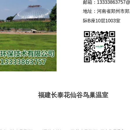
邮箱：13333863757@
地址：河南省郑州市郑
际B座10层1003室
福建长泰花仙谷鸟巢温室