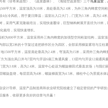
共有《珍奇果蔬馆》、《蔬菜森林》、《海陆空蔬菜馆》三个
鸟巢温室
，
地
500
平方米，温室顶高为
10
米，肩处垂高为
2.4
米，为外三角内蜂窝空间桁
设
4
台冷风机，用于夏日降温；温室出入口大门，门宽为
3.3
米，高为
2.4
米
树，采用气雾克隆栽培法，实现快速覆绿，巨型钢构树展开直径为
19
米，
化栽培，实现快速增长。
面积为
800
平方米，温室采用外三角内蜂窝的加强型空间桁架结构，温室顶
内部以宽
2
米的十字架过道把耕作区分为四区，全部采用梯架雾培与立柱
占地
1500
平方米，温室肩处垂高为
2.4
米，穹顶高为
15
米，采用外三角内蜂
下方为顶出风口并与
7
层均匀开设
6
扇三角通风窗，
13
层均匀开设
12
扇通风
门宽为
3.8
米，高为
2.4
米。温室中心处设为螺旋梯田式垂直农场（与我们
层螺旋盘绕，每层层高为
4
米，螺旋梯面宽为
4.5
米。梯柱中心为景观水体
。
业设计导师、温室产品制造商和农业研究院校建立了稳定密切的产学研技
后服务，收获更多良好的信誉与共赢！