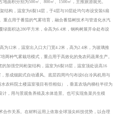
占地面积分别为500㎡、800
㎡、
1500
㎡，主推旅游观光。
架结构，温室为
6
裂
14
层，于
4
层与
10
层处均匀布设安装
6
扇
。重点用于番茄的气雾培育，融合番茄树技术与管道化水汽
覆绿面积达
280
平方米，伞高为
6.4
米，钢构树展开伞处布设
高为
12
米，温室出入口大门宽
4.2
米，高为
2.4
米，为玻璃推
雾培两种气雾栽培模式，重点用于高效化的免农药蔬果生产。
窝的加强空间桁架结构，温室为
6
裂
18
层，温室顶处设高
16
窗，形成烟囱式自动通风。底层四周均匀布设
6
台冷风机用与
丽水农科院土楼温室项目有些相似），垂直农场内梯柱半径为
设计，用与景观鱼养殖及水体造景。也可实现鱼菜共生模
术合作关系。在材料运用上依靠全球顶尖科技优势，以合理