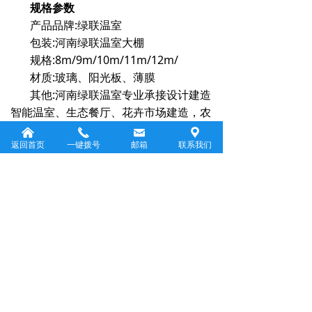
规格参数
产品品牌:绿联温室
包装:河南绿联温室大棚
规格:8m/9m/10m/11m/12m/
材质:玻璃、阳光板、薄膜
其他:河南绿联温室专业承接设计建造
智能温室、生态餐厅、花卉市场建造，农
业园区规划设计，
낀
끅
낂
끇
上一个：
安徽玻璃温室/温室价格/温室大棚用处/温
返回首页
一键拨号
邮箱
联系我们
ꄴ
室大棚分类
下一个：
郑州玻璃温室
ꄲ
返回首页
公司名称：河南绿联环保技术有限公司
联系人：褚全书
电话：13333863757
电子邮件：13333863757@163.com
邮政编码：450000